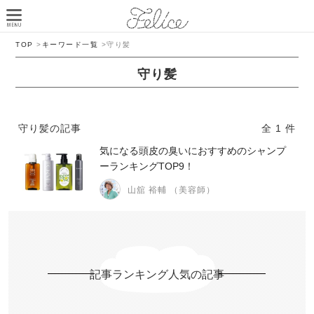
TOP
>
キーワード一覧
>
守り髪
守り髪
守り髪の記事
全 1 件
気になる頭皮の臭いにおすすめのシャンプ
ーランキングTOP9！
山舘 裕輔 （美容師）
記事ランキング人気の記事