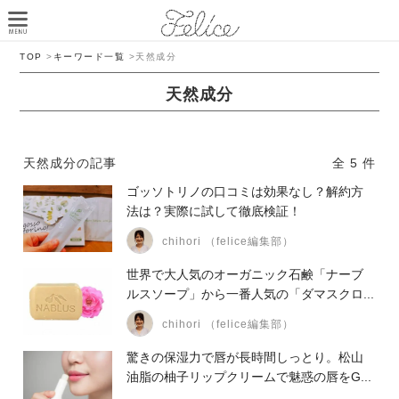
TOP
>
キーワード一覧
>
天然成分
天然成分
天然成分の記事
全 5 件
ゴッソトリノの口コミは効果なし？解約方
法は？実際に試して徹底検証！
chihori （felice編集部）
世界で大人気のオーガニック石鹸「ナーブ
ルスソープ」から一番人気の「ダマスクロ...
chihori （felice編集部）
驚きの保湿力で唇が長時間しっとり。松山
油脂の柚子リップクリームで魅惑の唇をG...