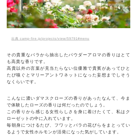
出典 camp-fire.jp/projects/view/59791#menu
その貴重なバラから抽出したパウダーアロマの香りはとて
も高貴な香りです。
高貴以外の言葉が見当たらない位優雅で貴賓があってひと
たび嗅ぐとマリーアントワネットになった妄想までしそう
なくらいです。
こんなに濃いダマスクローズの香りがあったなんて、今ま
で体験したローズの香りは何だったのでしょう。
この香りから感じる女性らしさを身に着けたくて、私はク
ローゼットの中に入れています。
毎朝身につけるたび、フワッとバラの花びらをまとってい
るようで女性ホルモンが活発になった気がしています。