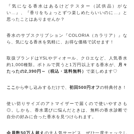
『気になる香水はあるけどテスター（試供品）がな
い…』、『香りをちょっとずつ楽しめたらいいのに…』と
思ったことはありませんか？
香水のサブスクリプション『COLORIA（カラリア）』な
ら、気になる香水を気軽に、お得な価格で試せます！
取扱ブランドはYSLやディオール、クロエなど、人気香水
約1,000種類。ボトルで買うと1万円以上する香水が、
月々
たったの2,390円～（税込・送料無料）
で楽しめます♡
ここ
から申し込みするだけで、
初回500円オフ
の特典付き！
使い切りサイズのアトマイザーで届くので使いやすさも
◎。しかも、香水選びに悩んだときは、無料の香水診断で
自分の好みに合った香水を見つけられます。
会員数50万人超え
の大人気サービス、ぜひ一度チェックし