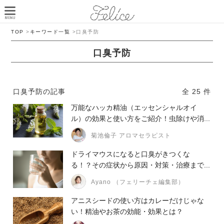
TOP
>
キーワード一覧
>
口臭予防
口臭予防
口臭予防の記事
全 25 件
万能なハッカ精油（エッセンシャルオイ
ル）の効果と使い方をご紹介！虫除けや消...
菊池倫子 アロマセラピスト
ドライマウスになると口臭がきつくな
る！？その症状から原因・対策・治療まで...
Ayano （フェリーチェ編集部）
アニスシードの使い方はカレーだけじゃな
い！精油やお茶の効能・効果とは？