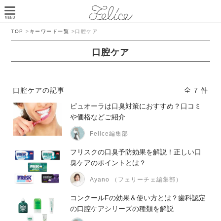
TOP
>
キーワード一覧
>
口腔ケア
口腔ケア
口腔ケアの記事
全 7 件
ピュオーラは口臭対策におすすめ？口コミ
や価格などご紹介
Felice編集部
フリスクの口臭予防効果を解説！正しい口
臭ケアのポイントとは？
Ayano （フェリーチェ編集部）
コンクールFの効果＆使い方とは？歯科認定
の口腔ケアシリーズの種類を解説