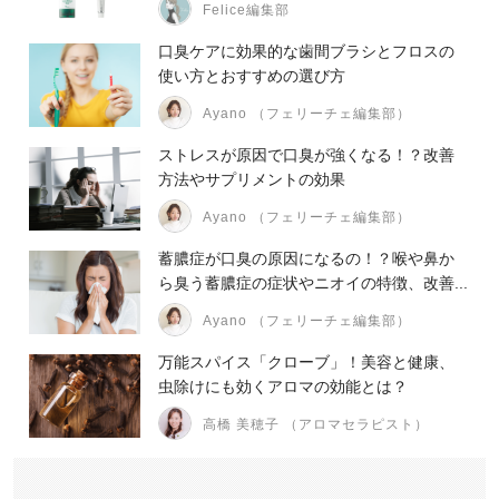
Felice編集部
口臭ケアに効果的な歯間ブラシとフロスの
使い方とおすすめの選び方
Ayano （フェリーチェ編集部）
ストレスが原因で口臭が強くなる！？改善
方法やサプリメントの効果
Ayano （フェリーチェ編集部）
蓄膿症が口臭の原因になるの！？喉や鼻か
ら臭う蓄膿症の症状やニオイの特徴、改善...
Ayano （フェリーチェ編集部）
万能スパイス「クローブ」！美容と健康、
虫除けにも効くアロマの効能とは？
高橋 美穂子 （アロマセラピスト）