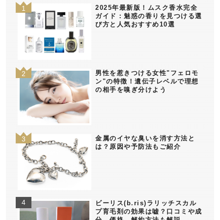
2025年最新版！ムスク香水完全
ガイド：魅惑の香りを見つける選
び方と人気おすすめ10選
男性を惹きつける女性"フェロモ
ン"の特徴！遺伝子レベルで理想
の相手を嗅ぎ分けよう
金属のイヤな臭いを消す方法と
は？原因や予防法もご紹介
ビーリス(b.ris)ラリッチスカル
プ育毛剤の効果は嘘？口コミや成
分、価格、解約方法も解説