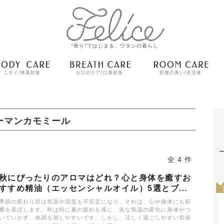
"香り"ではじまる、ワタシの暮らし
ニオイ/体臭対策
お口のケア/口臭対策
部屋の臭い/生活臭
ーマンカモミール
全 4 件
秋にぴったりのアロマはどれ？心と身体を癒すお
すすめ精油（エッセンシャルオイル）5選とブ...
季節の変わり目は気温や湿度も不安定になり、それは、心や身体にも影
響を及ぼします。秋は特に夏の疲れを感じ、急な気温の変化に身体がつ
いていかず、体調を崩しやすいです。しかし、涼しく過ごしやすい気候