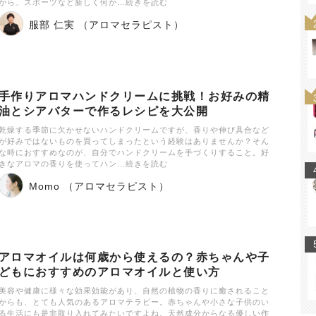
から、スポーツなど新しく何か…続きを読む
服部 仁実 （アロマセラピスト）
手作りアロマハンドクリームに挑戦！お好みの精
油とシアバターで作るレシピを大公開
乾燥する季節に欠かせないハンドクリームですが、香りや伸び具合など
が好みではないものを買ってしまったという経験はありませんか？そん
な時におすすめなのが、自分でハンドクリームを手づくりすること。好
きなアロマの香りを使ってハン…続きを読む
Momo （アロマセラピスト）
アロマオイルは何歳から使えるの？赤ちゃんや子
どもにおすすめのアロマオイルと使い方
美容や健康に様々な効果効能があり、自然の植物の香りに癒されること
からも、とても人気のあるアロマテラピー。赤ちゃんや小さな子供のい
る生活にも是非取り入れてみたいですよね。天然成分からなる優しい作