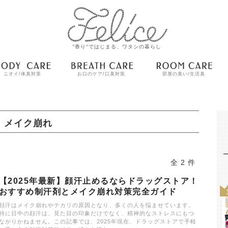
"香り"ではじまる、ワタシの暮らし
ニオイ/体臭対策
お口のケア/口臭対策
部屋の臭い/生活臭
メイク崩れ
全 2 件
【2025年最新】顔汗止めるならドラッグストア！
おすすめ制汗剤とメイク崩れ対策完全ガイド
顔汗はメイク崩れやテカリの原因となり、多くの人を悩ませています。
特に日中の顔汗は、見た目の印象だけでなく、精神的なストレスにもつ
ながりかねません。この記事では、2025年現在、ドラッグストアで手軽