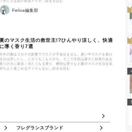
に手に入る顔汗対策アイテ…続きを読む
Felice編集部
夏のマスク生活の救世主!?ひんやり涼しく、快適
に導く香り7選
今年の夏はコロナの影響でマスクが手放せません。暑い中マスクを着け
るのは苦しいし、ニオイもこもりがち。そこで今回は暑さに効果のある
香りの力に着目！冷たくなる香り、爽快な香りなど夏のマスク生活を気
持ちよく過ごせるアイテムをピ…続きを読む
フレグランスブランド