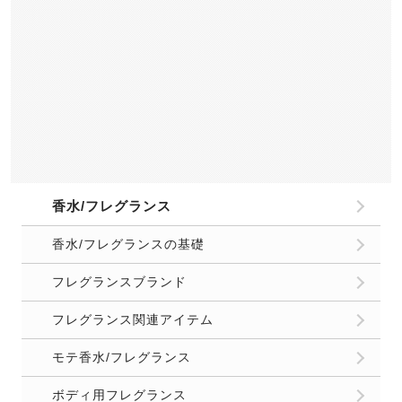
頭皮ケア/スカルプケア
部屋の臭い/生活臭
キッチンのニオイ
トイレ/お風呂のニオイ
洗濯/ファブリックケア
収納/クローゼットのニオイ
玄関/リビングのニオイ
車のニオイ
部屋のニオイ基礎知識
恋愛