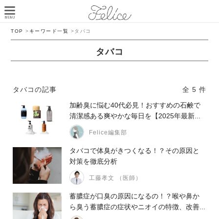
TOP
>
キーワード一覧
>
タバコ
タバコ
タバコの記事
全 5 件
加齢臭に悩む40代必見！おすすめの石鹸で
清潔感ある爽やかな毎日を【2025年最新...
Felice編集部
タバコで体臭がきつくなる！？その原因と
対策を徹底分析
工藤孝文 （医師）
蓄膿症が口臭の原因になるの！？喉や鼻か
ら臭う蓄膿症の症状やニオイの特徴、改善...