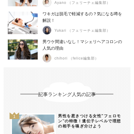
Ayano （フェリーチェ編集部）
ワキガは脱毛で軽減するの？気になる噂を
解説！
Yukari （フェリーチェ編集部）
男ウケ間違いなし！マシェリヘアコロンの
人気の理由
chihori （felice編集部）
記事ランキング人気の記事
男性を惹きつける女性"フェロモ
ン"の特徴！遺伝子レベルで理想
の相手を嗅ぎ分けよう