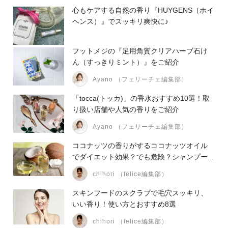
心もケアする自然の香り『HUYGENS（ホイ
ヘンス）』でスッキリ爽快に♪
フットメジの『足用角質クリアハーブ石け
ん（すっきりミント）』をご紹介
Ayano （フェリーチェ編集部）
「tocca(トッカ)」の香水おすすめ10選！取
り扱い店舗や人気の香りをご紹介
Ayano （フェリーチェ編集部）
ココナッツの香りがするココナッツオイル
でダイエット効果？でも危険？シャンプー...
chihori （felice編集部）
スキンフードのスクラブで毛穴スッキリ、
いい香り！使い方とおすすめ8選
chihori （felice編集部）