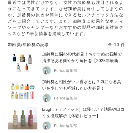
最近では男性だけでなく、女性の加齢臭も注目されるよ
うになってきています。なぜ加齢臭は発生してしまうの
か、加齢臭の原因や簡単にできるセルフチェック方法な
どをご紹介しています。また、加齢臭に効果的なボディ
ソープやシャンプーなどおすすめの製品や加齢臭対策グ
ッズなどの最新情報を掲載しています。
加齢臭/年齢臭の記事
全 10 件
加齢臭に悩む40代必見！おすすめの石鹸で
清潔感ある爽やかな毎日を【2025年最新...
Felice編集部
加齢臭と相性がいい香水とは？気になる臭
いを少しでも軽減したい方必見！
Felice編集部
laugh.（ラフドット）は怪しい？効果や口コ
ミを徹底解析【体験レビュー】
Felice編集部