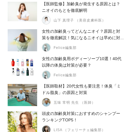
【医師監修】加齢臭が発生する原因とは？
ニオイのもとを徹底解明
山下 真理子 （美容皮膚科医）
女性の加齢臭ってどんなニオイ？原因と対
策を徹底解説！気になるニオイは早めに対...
Felice編集部
女性の加齢臭用ボディーソープ10選！40代
以降の体臭は対策が必要？
Felice編集部
【医師取材】20代女性も要注意！体臭「ミ
ドル脂臭」の原因と対策
五味 常明 先生 （医師）
頭皮の加齢臭対策におすすめのシャンプー
ランキングTOP5！
LISA （フェリーチェ編集部）