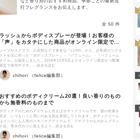
など香り別のおすすめ商品、季節ごとの最新流
行フレグランスをお伝えします。
全 50 件
ラッシュからボディスプレーが登場！お客様の
「声」をカタチにした商品がオンライン限定で...
ソープやスクラブ、入浴剤などで有名な『LUSH』から、お客様のリクエ
ストを元に作った『ボディスプレー』・『パフューム』・『パフューム
オイル』が誕生しました。2018年12月5日よりオンライン限定かつ数量
限定で発売中です。…続きを読む
chihori （felice編集部）
おすすめのボディクリーム20選！良い香りのもの
から無香料のものまで
ボディケアのためのアイテムと言えばボディクリームです。肌の乾燥を
防ぎ、いつもハリと潤いのある肌を実現してくれます。ボディクリーム
はメンズにも人気のスキンケアアイテムで、プチプラのものからブラン
ド品、香水代わりに使えるよう…続きを読む
chihori （felice編集部）