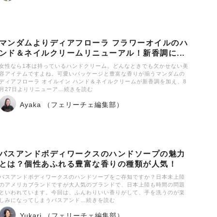
マンダムよりディアフローラ フラワーオイルのハ
ンド＆ネイルクリームリニューアル！新香調に...
女性なら1本は持っているハンドクリーム。どんなときでも欠かせない美
容アイテムですよね。可愛いパッケージと豊富な香りが揃うマンダムの
ディアフローラ オイルイン ハンド＆ネイルクリームが新香調を加え、8
月27日よりリニューア…続きを読む
Ayaka （フェリーチェ編集部）
バスアンドボディワークスのハンドソープの魅力
とは？個性あふれる豊富な香りの種類が人気！
バスアンドボディワークスのハンドソープをご存知ですか？日本未上陸
のアメリカブランドですが大人気のブランドで、日本上陸も時間の問題
といわれています。今回は、ふんわりいい香りがして、手を洗うのが楽
しみになってしまうバスアンド…続きを読む
Yukari （フェリーチェ編集部）