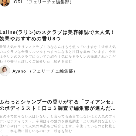
IORI （フェリーチェ編集部）
Laline(ラリン)のスクラブは美容雑誌で大人気！
効果やおすすめの香り8つ
最近人気のラリンスクラブ！みなさんはもう使っていますか？近年人気
のスクラブは全身ツルツルすべすべになると注目を集めています。今回
はラリンのスクラブについてご紹介！気になるラリンの徹底されたこだ
わりや香りも詳しくご紹介いた…続きを読む
Ayano （フェリーチェ編集部）
ふわっとシャンプーの香りがする「フィアンセ」
のボディミスト！口コミ調査で編集部が選んだ...
女の子で知らない人はいない、と言っても過言ではないほど人気のフィ
アンセボディミスト。今回はその魅力を徹底調査！より効果的な正しい
使い方や口コミで人気の商品もご紹介します。今使っているのと比較し
て、これを機に新しいものにチ…続きを読む