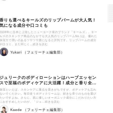
香りも選べるキールズのリップバームが大人気！
気になる成分や口コミも
2008年に日本に上陸したニューヨーク発のブランド「キールズ」。キー
ルズのスキンケア商品のなかでも大人気のリップバームNo.1は、優れた
保湿力で潤いのあるツヤツヤ唇になると評判です。リップバームの成分
や口コミ、また同じく…続きを読む
Yukari （フェリーチェ編集部）
ジュリークのボディローションはハーブエッセン
スで至福のボディケアに大活躍！成分と香り全...
保湿といえば、スキンケアに重点を置きがちですが、ボディケアも忘れ
ないでください。毎日使うボディクリームは、好きな香りのものを選び
たいですよね。さらに、肌に優しいオーガニック成分にこだわりたい方
におすすめしたいのが、「ジュ…続きを読む
Kaede （フェリーチェ編集部）