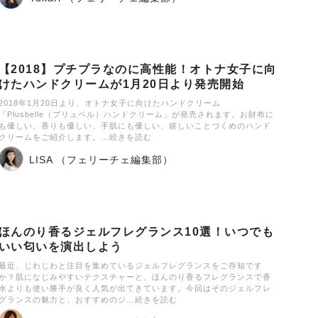
【2018】プチプラなのに高性能！オトナ女子に向
けたハンドクリームが1月20日より発売開始
2018年1月20日より、オトナ女子に向けたハンドクリーム
「Plusbelle（プリュベル）ハンドクリーム」が発売されます。お財布に
も優しい、香りも優しい、手肌にも優しい、嬉しいことづくめのハンド
クリームをご紹介します。…続きを読む
LISA （フェリーチェ編集部）
ほんのり香るジェルフレグランス10選！いつでも
いい匂いを演出しよう
最近、じわじわと注目を集めているジェルフレグランスをご存知です
か？肌になじみやすいテクスチャーと、ほんのり香るフレグランスで香
水よりも使い勝手が良く人気が出てきています。今回はそのジェルフレ
グランスの魅力と、おすすめのジ…続きを読む