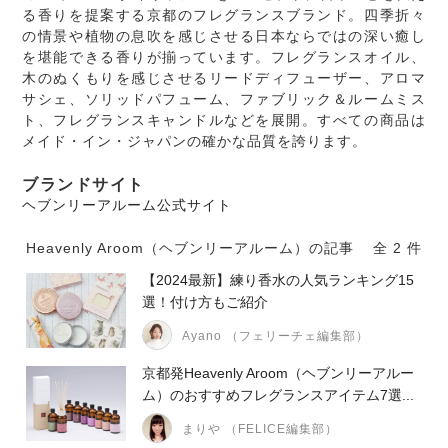
る香りを提案する京都のフレグランスブランド。四季折々
の情景や植物の息吹を感じさせる日本ならではの深い癒し
を堪能できる香りが揃っています。フレグランスオイル、
木のぬくもりを感じさせるリードディフューザー、アロマ
サシェ、ソリッドパフューム、ファブリック＆ルームミス
ト、フレグランスキャンドルなどを展開。すべての商品は
メイド・イン・ジャパンの確かな品質を誇ります。
ブランドサイト
ヘブンリーアルーム公式サイト
Heavenly Aroom（ヘブンリーアルーム）の記事
全 2 件
【2024最新】練り香水の人気ランキング15
選！付け方もご紹介
Ayano （フェリーチェ編集部）
京都発Heavenly Aroom（ヘブンリーアルー
ム）のおすすめフレグランスアイテム7選...
まりや （FELICE編集部）