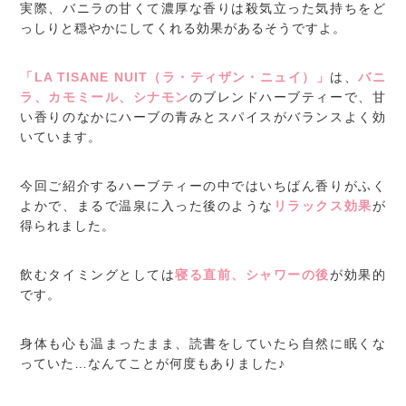
実際、バニラの甘くて濃厚な香りは殺気立った気持ちをど
っしりと穏やかにしてくれる効果があるそうですよ。
「LA TISANE NUIT（ラ・ティザン・ニュイ）」
は、
バニ
ラ、カモミール、シナモン
のブレンドハーブティーで、甘
い香りのなかにハーブの青みとスパイスがバランスよく効
いています。
今回ご紹介するハーブティーの中ではいちばん香りがふく
よかで、まるで温泉に入った後のような
リラックス効果
が
得られました。
飲むタイミングとしては
寝る直前、シャワーの後
が効果的
です。
身体も心も温まったまま、読書をしていたら自然に眠くな
っていた…なんてことが何度もありました♪