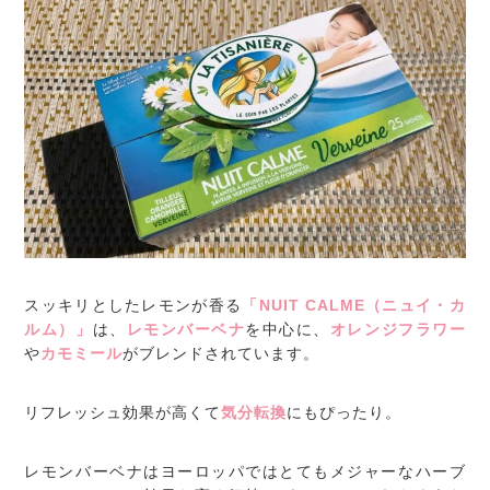
スッキリとしたレモンが香る
「NUIT CALME（ニュイ・カ
ルム）」
は、
レモンバーベナ
を中心に、
オレンジフラワー
や
カモミール
がブレンドされています。
リフレッシュ効果が高くて
気分転換
にもぴったり。
レモンバーベナはヨーロッパではとてもメジャーなハーブ