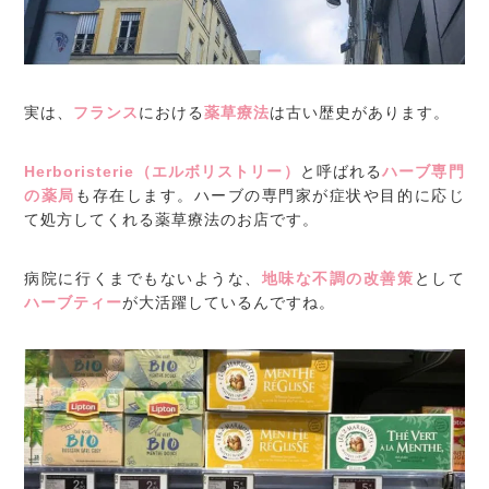
実は、
フランス
における
薬草療法
は古い歴史があります。
Herboristerie（エルボリストリー）
と呼ばれる
ハーブ専門
の薬局
も存在します。ハーブの専門家が症状や目的に応じ
て処方してくれる薬草療法のお店です。
病院に行くまでもないような、
地味な不調の改善策
として
ハーブティー
が大活躍しているんですね。