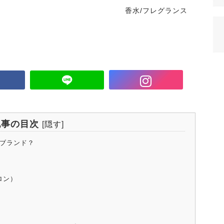
香水/フレグランス
記事の目次
[
隠す
]
なブランド？
ロン）
）