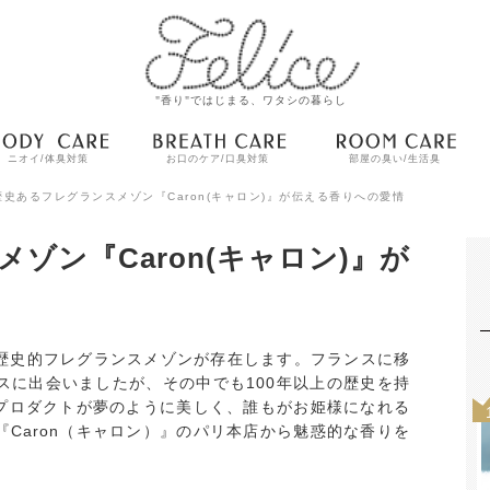
"香り"ではじまる、ワタシの暮らし
ニオイ/体臭対策
お口のケア/口臭対策
部屋の臭い/生活臭
歴史あるフレグランスメゾン『Caron(キャロン)』が伝える香りへの愛情
ゾン『Caron(キャロン)』が
歴史的フレグランスメゾンが存在します。フランスに移
スに出会いましたが、その中でも100年以上の歴史を持
のプロダクトが夢のように美しく、誰もがお姫様になれる
Caron（キャロン）』のパリ本店から魅惑的な香りを