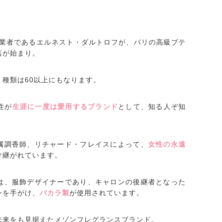
に創業者であるエルネスト・ダルトロフが、パリの高級ブテ
店が始まり。
種類は60以上にもなります。
性が
生涯に一度は愛用するブランド
として、知る人ぞ知
専属調香師、リチャード・フレイスによって、
女性の永遠
け継がれています。
ルは、服飾デザイナーであり、キャロンの後継者となった
ンを手がけ、
バカラ製
が使用されています。
未来をも見据えたメゾンフレグランスブランド。