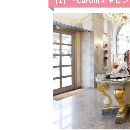
［1］『Caron(キャ