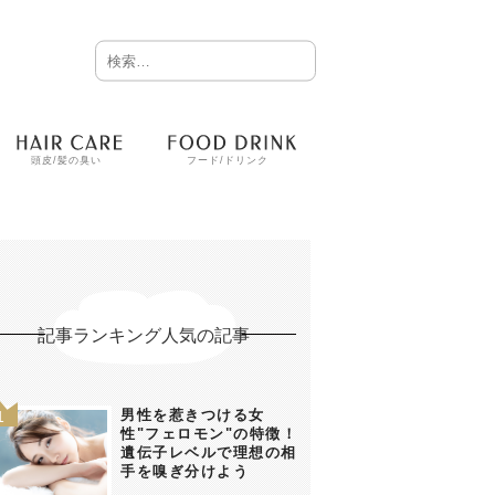
頭皮/髪の臭い
フード/ドリンク
記事ランキング人気の記事
男性を惹きつける女
性"フェロモン"の特徴！
遺伝子レベルで理想の相
手を嗅ぎ分けよう