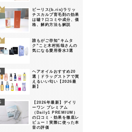
ビーリス(b.ris)ラリッ
チスカルプ育毛剤の効果
は嘘？口コミや成分、価
格、解約方法も解説
誰もがご存知”キムタ
ク”こと木村拓哉さんの
気になる愛用香水3選
ヘアオイルおすすめ20
選｜ドラッグストアで買
えるいい匂い【2026最
新】
【2026年最新】デイリ
ーワン プレミアム
（Daily1 PREMIUM）
の口コミ・効果を徹底レ
ビュー！実際に使った本
音の評価