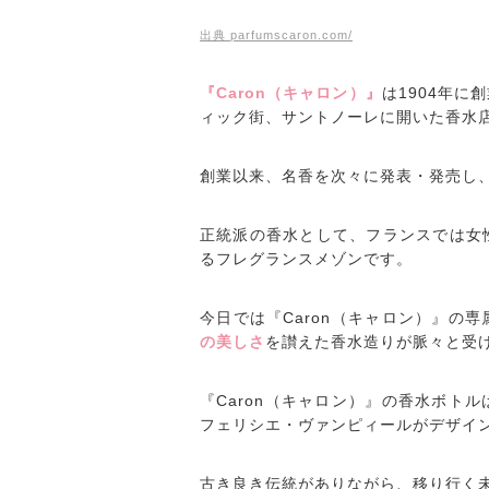
出典 parfumscaron.com/
『Caron（キャロン）』
は1904年
ィック街、サントノーレに開いた香水
創業以来、名香を次々に発表・発売し、
正統派の香水として、フランスでは女
るフレグランスメゾンです。
今日では『Caron（キャロン）』の
の美しさ
を讃えた香水造りが脈々と受
『Caron（キャロン）』の香水ボト
フェリシエ・ヴァンピィールがデザイ
古き良き伝統がありながら、移り行く