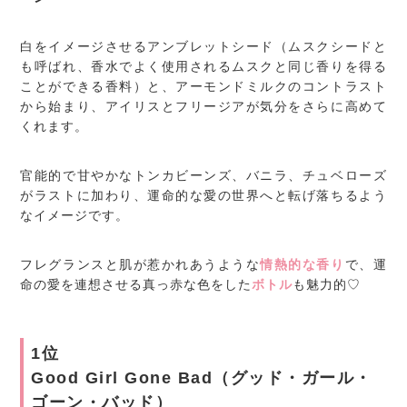
白をイメージさせるアンブレットシード（ムスクシードと
も呼ばれ、香水でよく使用されるムスクと同じ香りを得る
ことができる香料）と、アーモンドミルクのコントラスト
から始まり、アイリスとフリージアが気分をさらに高めて
くれます。
官能的で甘やかなトンカビーンズ、バニラ、チュベローズ
がラストに加わり、運命的な愛の世界へと転げ落ちるよう
なイメージです。
フレグランスと肌が惹かれあうような
情熱的な香り
で、運
命の愛を連想させる真っ赤な色をした
ボトル
も魅力的♡
1位
Good Girl Gone Bad（グッド・ガール・
ゴーン・バッド）