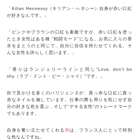
「Kilian Hennessy（キリアン・へネシー）自身が赤い口紅
が好きなんです。」
「ピンクやブラウンの口紅も素敵ですが、赤い口紅を塗っ
たとき女性はある種 “戦闘モード”になる。お気に入りの香
水をまとうのと同じで、自分に自信を持たせてくれる。そ
んな女性を誇らしく思います。」
「香りはランジェリーラインと同じ“Love, don’t be
shy（ラブ・ドント・ビー・シャイ）”です。」
街で見かける多くのパリジェンヌが、真っ赤な口紅に真っ
赤なネイルを施しています。仕事の際も周りを気にせず自
分の好きな色を選ぶ…そして“デキる女性”のトレードマーク
でもあります。
自身を奮い立たせてくれる
赤
は、フランス人にとって特別
な色なんですね。