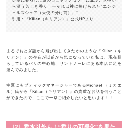
少期に暮らした城のコニャックセラーに並ぶ、木樽か
ら漂う芳しき香り ―それは神に捧げられた“エンジ
ェルズシェア（天使の分け前）。”
引用：『Kilian（キリアン）』公式HPより
まるでおとぎ話から飛び出してきたかのような『Kilian（キ
リアン）』の存在が以前から気になっていた私は、現在暮
らしているパリの中心地、サントノーレにある本店に足を
運んでみました。
幸運にもブティックマネージャーであるMichael （ミカエ
ル）氏から『Kilian（キリアン）』の貴重なお話を伺うこと
ができたので、ここで一挙ご紹介したいと思います！！
［2］香水以外も！“香りの可視化”を果た