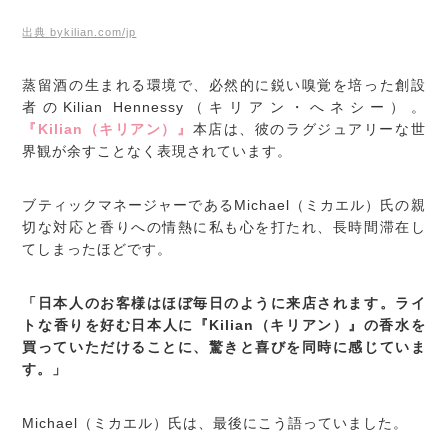
出典 bykilian.com/jp
蒸留酒の生まれる環境で、必然的に鋭い嗅覚を培った創設
者のKilian Hennessy（キリアン・へネシー）。
『Kilian（キリアン）』
本店は、彼のラグジュアリーな世
界観が余すことなく表現されています。
ブティックマネージャーであるMichael（ミカエル）氏の親
切な対応と香りへの情熱に私も心を打たれ、長時間滞在し
てしまったほどです。
「日本人のお客様はほぼ毎日のように来店されます。ライ
トな香りを好む日本人に『Kilian（キリアン）』の香水を
買っていただけることに、驚きと喜びを同時に感じていま
す。」
Michael（ミカエル）氏は、最後にこう語っていました。