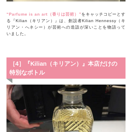
“Parfume is an art（香りは芸術）”
をキャッチコピーとす
る『Kilian（キリアン）』は、創設者Kilian Hennessy（キ
リアン・へネシー）が芸術への造詣が深いことを物語って
いました。
［4］『Kilian（キリアン）』本店だけの
特別なボトル