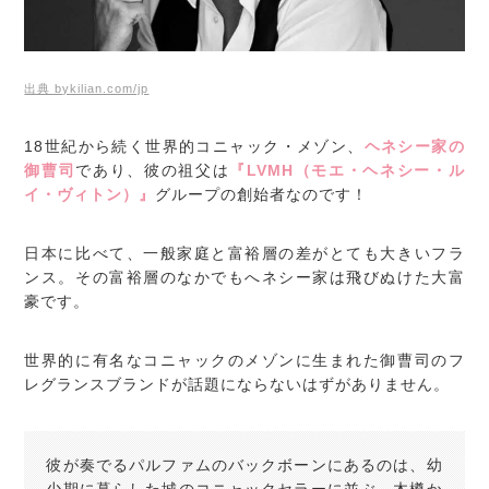
出典 bykilian.com/jp
18世紀から続く世界的コニャック・メゾン、
ヘネシー家の
御曹司
であり、彼の祖父は
『LVMH（モエ・ヘネシー・ル
イ・ヴィトン）』
グループの創始者なのです！
日本に比べて、一般家庭と富裕層の差がとても大きいフラ
ンス。その富裕層のなかでもへネシー家は飛びぬけた大富
豪です。
世界的に有名なコニャックのメゾンに生まれた御曹司のフ
レグランスブランドが話題にならないはずがありません。
彼が奏でるパルファムのバックボーンにあるのは、幼