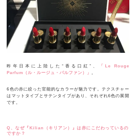
昨年日本に上陸した“香る口紅”、
「Le Rouge
Parfum（ル・ルージュ・パルファン）」
。
6色の赤に絞った官能的なカラーが魅力です。テクスチャー
はマットタイプとサテンタイプがあり、それぞれ6色の展開
です。
Q、なぜ『Kilian（キリアン）』は赤にこだわっているの
ですか？