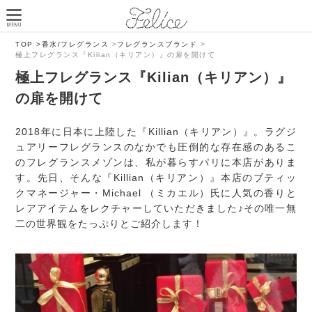
TOP >
香水/フレグランス
>
フレグランスブランド
>
極上フレグランス『Kilian（キリアン）』の扉を開けて
極上フレグランス『Kilian（キリアン）』
の扉を開けて
2018年に日本に上陸した『Killian（キリアン）』。ラグジ
ュアリーフレグランスのなかでも圧倒的な存在感のあるこ
のフレグランスメゾンは、私が暮らすパリに本店がありま
す。先日、そんな『Killian（キリアン）』本店のブティッ
クマネージャー・Michael （ミカエル）氏に人気の香りと
レアアイテムをレクチャーしていただきました♪その唯一無
二の世界観をたっぷりとご紹介します！