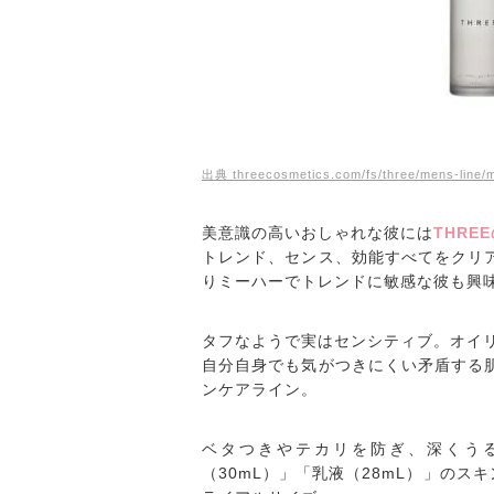
出典 threecosmetics.com/fs/three/mens-line/
美意識の高いおしゃれな彼には
THRE
トレンド、センス、効能すべてをクリア
りミーハーでトレンドに敏感な彼も興
タフなようで実はセンシティブ。オイ
自分自身でも気がつきにくい矛盾する肌
ンケアライン。
ベタつきやテカリを防ぎ、深くうる
（30mL）」「乳液（28mL）」のス