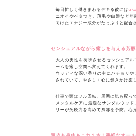
毎日忙しく働きまわるデキる彼には
u
ニオイやベタつき、薄毛や白髪など年
向けたエナジー成分がたっぷりと配合
センシュアルながら癒しを与える芳醇
大人の男性を彷彿させるセンシュアル
ームを癒し空間へ変えてくれます。
ウッディな深い香りの中にパチョリや
されていて、やさしく心に働きかけ癒
仕事で頭はフル回転、周囲に気も配っ
メンタルケアに最適なサンダルウッド
リーが免疫力を高めて風邪を予防。心
頭皮も身体もこれ１本！手軽なオール