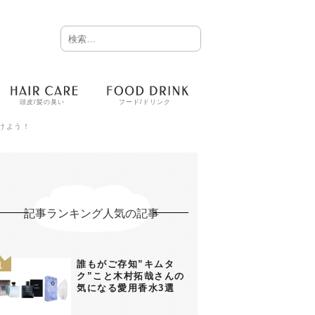
頭皮/髪の臭い
フード/ドリンク
けよう！
記事ランキング人気の記事
誰もがご存知”キムタ
ク”こと木村拓哉さんの
気になる愛用香水3選