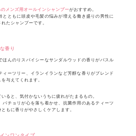
kaのメンズ用オールインシャンプー
がおすすめ。
齢とともに頭皮や毛髪の悩みが増える働き盛りの男性に
されたシャンプーです。
な香り
でほんのりスパイシーなサンダルウッドの香りがバスル
ティーツリー、イランイランなど芳醇な香りがブレンド
しを与えてくれます。
ていると、気付かないうちに疲れがたまるもの。
、パチョリが心を落ち着かせ、抗菌作用のあるティーツ
身ともに香りがやさしくケアします。
インワンタイプ