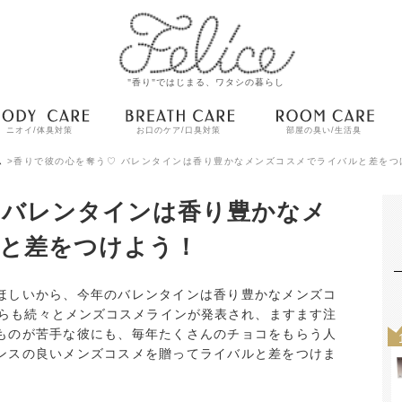
"香り"ではじまる、ワタシの暮らし
ニオイ/体臭対策
お口のケア/口臭対策
部屋の臭い/生活臭
ム
>
香りで彼の心を奪う♡ バレンタインは香り豊かなメンズコスメでライバルと差をつ
 バレンタインは香り豊かなメ
と差をつけよう！
ほしいから、今年のバレンタインは香り豊かなメンズコ
からも続々とメンズコスメラインが発表され、ますます注
ものが苦手な彼にも、毎年たくさんのチョコをもらう人
ンスの良いメンズコスメを贈ってライバルと差をつけま