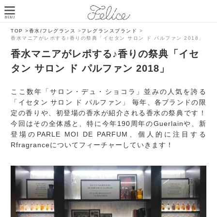
TOP >
香水/フレグランス
>
フレグランスブランド
>
香水マニアがレポする♪香りの祭典「イセタン サロン ド パルファン 2018」
香水マニアがレポする♪香りの祭典「イセ
タン サロン ド パルファン 2018」
ここ数年「サロン・デュ・ショコラ」並みの人気を誇る
「イセタン サロン ド パルファン」 毎年、各ブランドの限
定の香りや、初登場の香水が紹介される香水の祭典です！
今回はその全体感と、特に今年190周年のGuerlainや、新
登場のPARLE MOI DE PARFUM、個人的に注目する
Rfragranceについてフィーチャーしていきます！