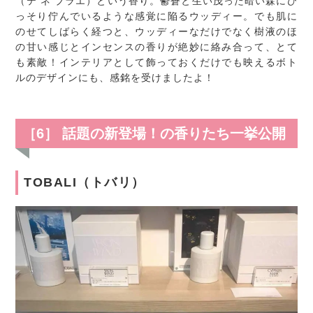
（テ ネ ブラエ）という香り。鬱蒼と生い茂った暗い森にひ
っそり佇んでいるような感覚に陥るウッディー。でも肌に
のせてしばらく経つと、ウッディーなだけでなく樹液のほ
の甘い感じとインセンスの香りが絶妙に絡み合って、とて
も素敵！インテリアとして飾っておくだけでも映えるボト
ルのデザインにも、感銘を受けましたよ！
［6］ 話題の新登場！の香りたち一挙公開
TOBALI（トバリ）