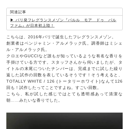
関連記事
パリ発フレグランスメゾン『パルル モア ドゥ パル
ファム』が日本初上陸！
こちらは、2016年パリで誕生したフレグランスメゾン。
創業者はベンジャミン・アルメラック氏。調香師はミシェ
ル・アルメラック氏。
クロエやGUCCIなど誰もが知っているような有名な香りを
手掛けている方です。スタッフさんから伺いましたが、タ
イトルの末尾についたナンバーは、完成までに試した繰り
返した試作の回数を表しているそうです！そう考えると、
TOTALLY WHITE / 126 (トータリーホワイト)なんて126
回も！試作したってことですよね。すごい回数。
こちら、私が試した感じではとても透明感あって清潔な
朝……みたいな香りでした。