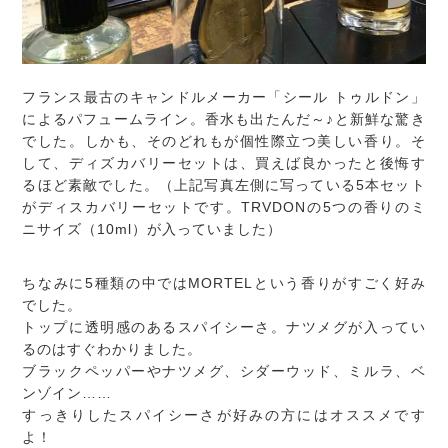
フランス最古のキャンドルメーカー「シール トゥルドン」
によるパフュームライン。香水も出たんだ～♪と新鮮な驚き
でした。しかも、そのどれもが個性際立つ美しい香り。そ
して、ディズカバリーセットは、買えば良かったと後悔す
るほど素敵でした。（上記写真左側に写っている5本セット
がディスカバリーセットです。TRVDONの5つの香りのミ
ニサイズ（10ml）が入っていました）
ちなみに5種類の中ではMORTELという香りがすごく好み
でした。
トップに透明感のあるスパイシーさ。ナツメグが入ってい
るのはすぐわかりました。
ブラックペッパーやナツメグ、シダーウッド、ミルラ、ベ
ンゾイン……
すっきりしたスパイシーさが好みの方にはオススメです
よ！