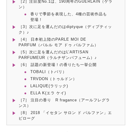
［2］注目度No.1は、190周年のGUERLAIN（ゲラ
ン）
香りで季節を表現した、4種の芸術作品も
登場！
［3］次に足を運んだのはdiptyque（ディプティッ
ク）♪
［4］ 日本初上陸のPARLE MOI DE
PARFUM（パルル モア ドゥ パルファム）
［5］次に足を運んだのはL’ARTISAN
PARFUMEUR（ラルチザンパフューム）♪
［6］ 話題の新登場！の香りたち一挙公開
TOBALI（トバリ）
TRVDON（トゥルドン）
LALIQUE(ラリック)
ELLA K(エラ ケイ)
［7］ 注目の香り R fragance（アールフレグラ
ンス）
［8］ 2018 「イセタン サロン ド パルファン」エ
ピローグ