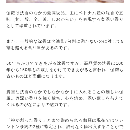
伽羅は沈香のなかの最高級品。主にベトナム産の沈香で五
味（甘、酸、辛、苦、しおからい）を表現する奥深い香り
として珍重されています。
また、一般的な沈香は含油量が4割に満たないのに対して5
割を超える含油量があるのです。
50年もかけてできあがる沈香ですが、高品質の沈香は100
年から150年もの歳月をかけてできあがると言われ、伽羅も
古いものほど高価になります。
貴重な沈香のなかでもなかなか手に入れることの難しい伽
羅。奥深い香りを強く放ち、心を鎮め、深い癒しを与えて
くれるのがなによりの魅力です。
「神が創った香り」とまで崇められる伽羅は現在ではワシ
ントン条約の2種に指定され、許可なく輸出入することがで