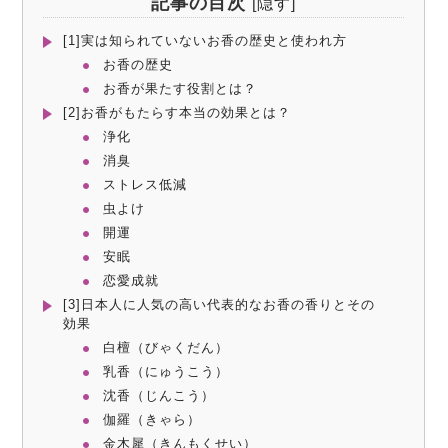
記事の目次
[
隠す
]
[1]実は知られていないお香の歴史と使われ方
お香の歴史
お香が果たす役割とは？
[2]お香がもたらす本当の効果とは？
浄化
消臭
ストレス低減
虫よけ
開運
安眠
恋愛成就
[3]日本人に人気の高い代表的なお香の香りとその
効果
白檀（びゃくだん）
乳香（にゅうこう）
沈香（じんこう）
伽羅（きゃら）
金木犀（きんもくせい）