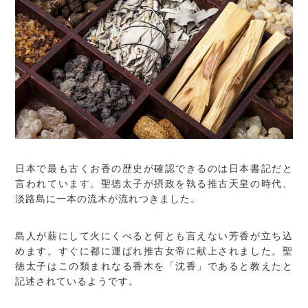
日本で最も古くお香の歴史が確認できるのは日本書記だと
言われています。聖徳太子が摂政を執る推古天皇の時代、
淡路島に一本の流木が流れつきました。
島人が薪にして火にくべると何とも言えない芳香が立ち込
めます。すぐに都に運ばれ推古女帝に献上されました。聖
徳太子はこの類まれなる香木を「沈香」であると教えたと
記述されているようです。