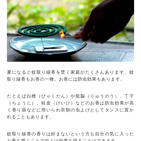
夏になると蚊取り線香を焚く家庭がたくさんあります。蚊
取り線香もお香の一種。お香には防虫効果もあります。
たとえば白檀（びゃくだん）や龍脳（りゅうのう）、丁子
（ちょうじ）、桂皮（けいひ）などのお香は防虫効果が高
く香り袋などに用いられ衣類の虫よけとしてタンスに置か
れることもあります。
蚊取り線香の香りは好まないという方も自分の気に入った
お香を焚くことで虫よけ効果を得ることはできます。