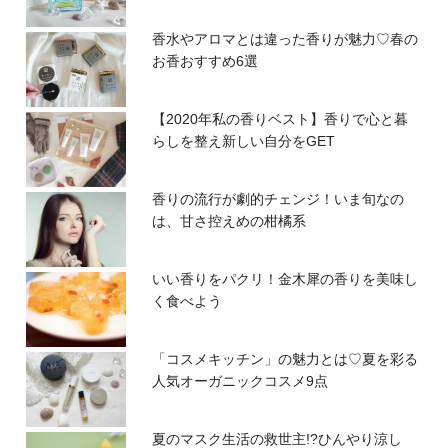
香水やアロマとは違った香りが魅力♡春の
お香おすすめ6選
【2020年私の香りベスト】香りで心と暮
らしを整え新しい自分をGET
香りの流行が劇的チェンジ！いま旬なの
は、甘さ控えめの柑橘系
いい香りをパクリ！金木犀の香りを美味し
く食べよう
「コスメキッチン」の魅力とは♡夏を彩る
人気オーガニックコスメ9点
夏のマスク生活の救世主!?ひんやり涼し