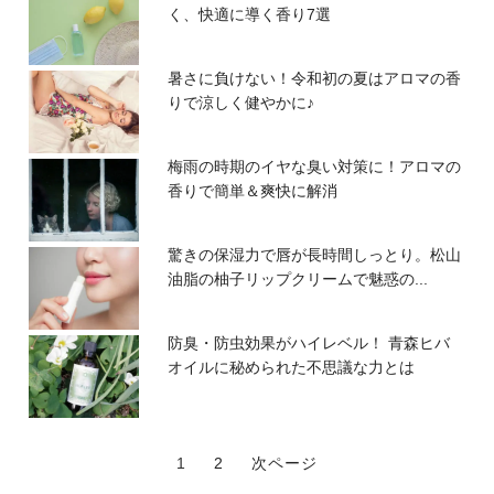
く、快適に導く香り7選
暑さに負けない！令和初の夏はアロマの香
りで涼しく健やかに♪
梅雨の時期のイヤな臭い対策に！アロマの
香りで簡単＆爽快に解消
驚きの保湿力で唇が長時間しっとり。松山
油脂の柚子リップクリームで魅惑の...
防臭・防虫効果がハイレベル！ 青森ヒバ
オイルに秘められた不思議な力とは
1
2
次ページ