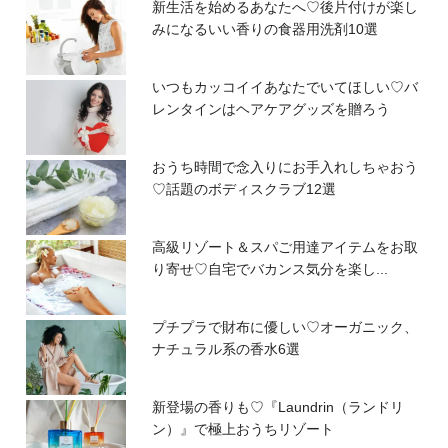
新生活を始めるあなたへ♡後片付けが楽し
みになるいい香りの食器用洗剤10選
いつもカッコイイあなたでいてほしい♡バ
レンタインはヘアケアグッズを贈ろう
おうち時間で念入りにお手入れしちゃおう
♡話題のボディスクラブ12選
高級リゾート＆スパご用達アイテムをお取
り寄せ♡自宅でバカンス気分を楽し...
プチプラで財布に優しい♡オーガニック、
ナチュラル系の香水6選
新登場の香りも♡『Laundrin（ランドリ
ン）』で極上おうちリゾート