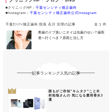
クリニックHP・ブログ・SNS
■クリニックHP：
千葉センシティ矯正歯科
■Instagram：
千葉センシティ矯正歯科公式Instagram
千葉ｾﾝｼﾃｨ矯正歯科 院長 石川 宗理の記事
全 1 件
奥歯のドブ臭いニオイは虫歯のせい？歯医
者へ行くべき？原因と治し方
記事ランキング人気の記事
誰もがご存知”キムタク”こと木
村拓哉さんの 気になる愛用香水3
選