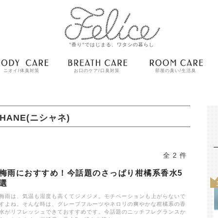
"香り"ではじまる、ワタシの暮らし
ニオイ/体臭対策
お口のケア/口臭対策
部屋の臭い/生活臭
SHANE(ニシャネ)
全 2 件
梅雨におすすめ！今話題のさっぱり柑橘系香水5
選
梅雨は、気温も湿度も高くてジメジメ。モチベーションも上がらないで
すよね。そんな時は、グレープフルーツやネロリの爽やかな柑橘系の香
水がリフレッシュできておすすめです。今話題のニッチフレグランスか