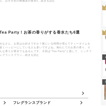
ら、おすすめの柑橘系の香水5…続きを読む
Tea Party！お茶の香りがする香水たち6選
みなさん、お茶はお好きですか？家にいる時間が増えてティータイムを
楽くハッピーにしている人も多いですよね。淹れたてのお茶の香り、そ
んな香りが香水でもあるんです。今回は“Tea Party”と題して、ニッチフ
レグランスブラン…続きを読む
フレグランスブランド