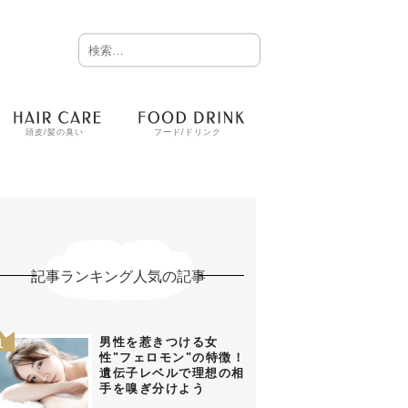
頭皮/髪の臭い
フード/ドリンク
記事ランキング人気の記事
男性を惹きつける女
性"フェロモン"の特徴！
遺伝子レベルで理想の相
手を嗅ぎ分けよう