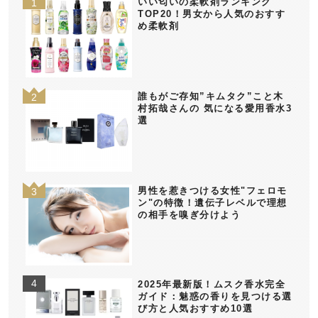
いい匂いの柔軟剤ランキング
TOP20！男女から人気のおすす
め柔軟剤
誰もがご存知”キムタク”こと木
村拓哉さんの 気になる愛用香水3
選
男性を惹きつける女性"フェロモ
ン"の特徴！遺伝子レベルで理想
の相手を嗅ぎ分けよう
2025年最新版！ムスク香水完全
ガイド：魅惑の香りを見つける選
び方と人気おすすめ10選