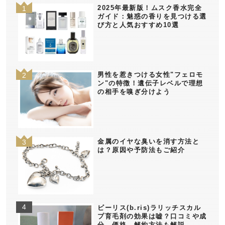
2025年最新版！ムスク香水完全
ガイド：魅惑の香りを見つける選
び方と人気おすすめ10選
男性を惹きつける女性"フェロモ
ン"の特徴！遺伝子レベルで理想
の相手を嗅ぎ分けよう
金属のイヤな臭いを消す方法と
は？原因や予防法もご紹介
ビーリス(b.ris)ラリッチスカル
プ育毛剤の効果は嘘？口コミや成
分、価格、解約方法も解説