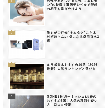
男性を惹きつける女性"フェロモ
ン"の特徴！遺伝子レベルで理想
の相手を嗅ぎ分けよう
誰もがご存知”キムタク”こと木
村拓哉さんの 気になる愛用香水3
選
ルラボ香水おすすめ10選【2026
最新】人気ランキングと選び方
GONESH(ガーネッシュ)お香の
おすすめ8選！人気の種類や使い
方、口コミ情報