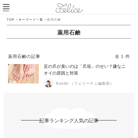
TOP
>
キーワード一覧
>
薬用石鹸
薬用石鹸
薬用石鹸の記事
全 1 件
足の爪が臭いのは「爪垢」のせい？嫌なニ
オイの原因と対策
Kaede （フェリーチェ編集部）
記事ランキング人気の記事