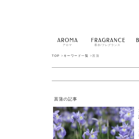
アロマ
香水/フレグランス
TOP
>
キーワード一覧
>
菖蒲
菖蒲の記事