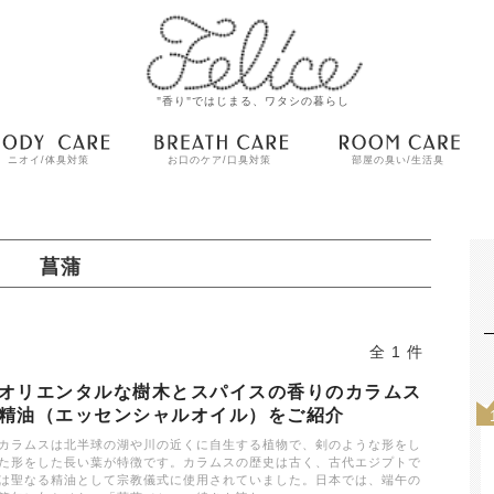
"香り"ではじまる、ワタシの暮らし
ニオイ/体臭対策
お口のケア/口臭対策
部屋の臭い/生活臭
菖蒲
全 1 件
オリエンタルな樹木とスパイスの香りのカラムス
精油（エッセンシャルオイル）をご紹介
カラムスは北半球の湖や川の近くに自生する植物で、剣のような形をし
た形をした長い葉が特徴です。カラムスの歴史は古く、古代エジプトで
は聖なる精油として宗教儀式に使用されていました。日本では、端午の