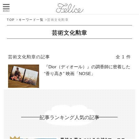
TOP
>
キーワード一覧
>
芸術文化勲章
芸術文化勲章
芸術文化勲章の記事
全 1 件
『Dior（ディオール）』の調香師に密着した
“香り高き” 映画「NOSE」
記事ランキング人気の記事