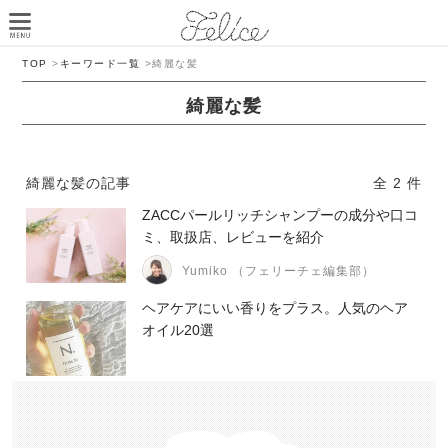
TOP
>
キーワード一覧
>
綺麗な髪
綺麗な髪
綺麗な髪の記事
全 2 件
ZACCパールリッチシャンプーの成分や口コ
ミ、取扱店、レビューを紹介
Yumiko （フェリーチェ編集部）
ヘアケアにいい香りをプラス。人気のヘア
オイル20選