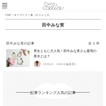
TOP
>
キーワード一覧
>
田中みな実
田中みな実
田中みな実の記事
全 1 件
男女ともに大人気！田中みな実さん愛用の
香水とは？
chihori （felice編集部）
記事ランキング人気の記事