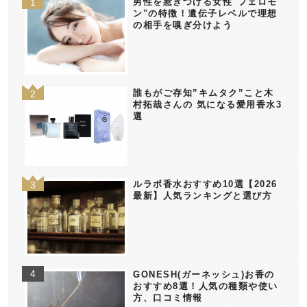
男性を惹きつける女性"フェロモ
ン"の特徴！遺伝子レベルで理想
の相手を嗅ぎ分けよう
誰もがご存知”キムタク”こと木
村拓哉さんの 気になる愛用香水3
選
ルラボ香水おすすめ10選【2026
最新】人気ランキングと選び方
GONESH(ガーネッシュ)お香の
おすすめ8選！人気の種類や使い
方、口コミ情報