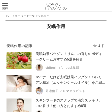
TOP
>
キーワード一覧
>
安眠作用
安眠作用
安眠作用の記事
全 4 件
美肌効果バツグン！りんごの香りのボディ
ークリームおすすめ5選を紹介
chihori （felice編集部）
マイナーだけど安眠効果バツグン！バレリ
アン精油（エッセンシャルオイル）をご紹...
菊池倫子 アロマセラピスト
スキンフードのスクラブで毛穴スッキリ、
いい香り！使い方とおすすめ8選