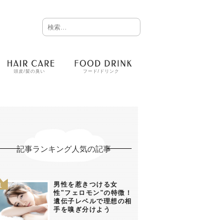
頭皮/髪の臭い
フード/ドリンク
記事ランキング人気の記事
男性を惹きつける女
性"フェロモン"の特徴！
遺伝子レベルで理想の相
手を嗅ぎ分けよう