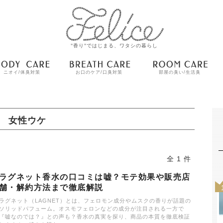
"香り"ではじまる、ワタシの暮らし
ニオイ/体臭対策
お口のケア/口臭対策
部屋の臭い/生活臭
女性ウケ
全 1 件
ラグネット香水の口コミは嘘？モテ効果や販売店
舗・解約方法まで徹底解説
ラグネット（LAGNET）とは、フェロモン成分やムスクの香りが話題の
ソリッドパフューム。オスモフェロンなどの成分が注目される一方で
『嘘なのでは？』との声も？香水の真実を探り、商品の本質を徹底検証