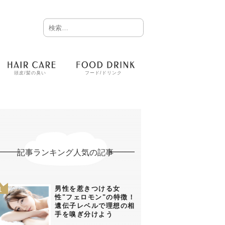
頭皮/髪の臭い
フード/ドリンク
記事ランキング人気の記事
男性を惹きつける女
性"フェロモン"の特徴！
遺伝子レベルで理想の相
手を嗅ぎ分けよう