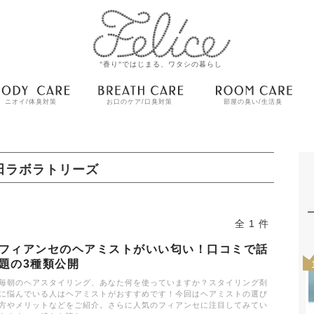
"香り"ではじまる、ワタシの暮らし
ニオイ/体臭対策
お口のケア/口臭対策
部屋の臭い/生活臭
田ラボラトリーズ
全 1 件
フィアンセのヘアミストがいい匂い！口コミで話
題の3種類公開
毎朝のヘアスタイリング、あなた何を使っていますか？スタイリング剤
に悩んでいる人はヘアミストがおすすめです！今回はヘアミストの選び
方やメリットなどをご紹介。さらに人気のフィアンセに注目してみてい