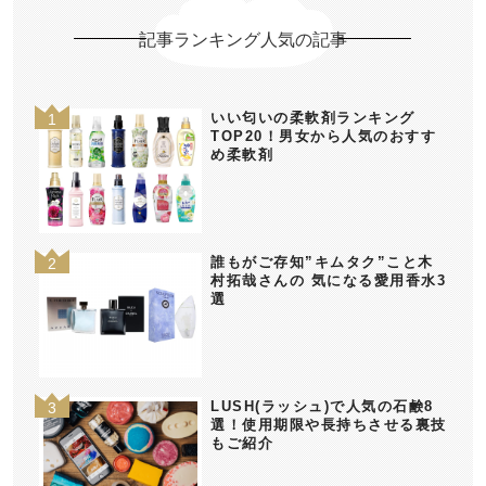
記事ランキング人気の記事
いい匂いの柔軟剤ランキング
TOP20！男女から人気のおすす
め柔軟剤
誰もがご存知”キムタク”こと木
村拓哉さんの 気になる愛用香水3
選
LUSH(ラッシュ)で人気の石鹸8
選！使用期限や長持ちさせる裏技
もご紹介