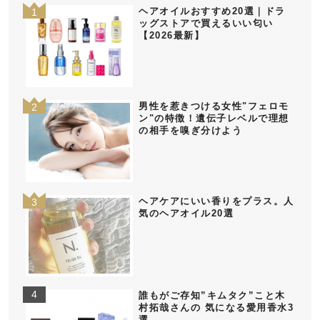
ヘアオイルおすすめ20選｜ドラ
ッグストアで買えるいい匂い
【2026最新】
男性を惹きつける女性"フェロモ
ン"の特徴！遺伝子レベルで理想
の相手を嗅ぎ分けよう
ヘアケアにいい香りをプラス。人
気のヘアオイル20選
誰もがご存知”キムタク”こと木
村拓哉さんの 気になる愛用香水3
選