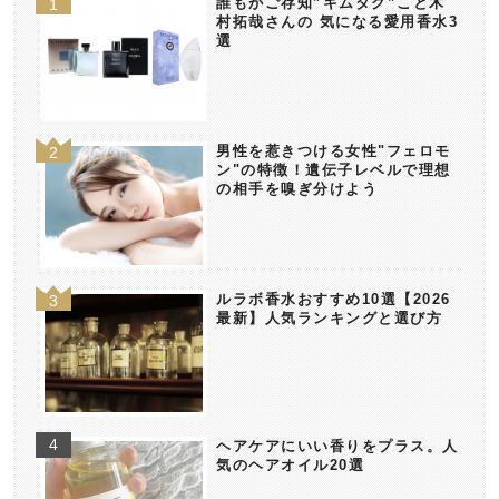
誰もがご存知”キムタク”こと木
村拓哉さんの 気になる愛用香水3
選
男性を惹きつける女性"フェロモ
ン"の特徴！遺伝子レベルで理想
の相手を嗅ぎ分けよう
ルラボ香水おすすめ10選【2026
最新】人気ランキングと選び方
ヘアケアにいい香りをプラス。人
気のヘアオイル20選