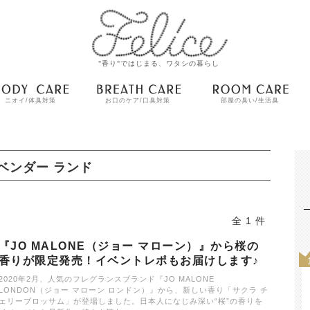
"香り"ではじまる、ワタシの暮らし
ニオイ/体臭対策
お口のケア/口臭対策
部屋の臭い/生活臭
ベンダー ランド
全 1 件
『JO MALONE（ジョー マローン）』から桜の
香りが限定発売！イベントレポもお届けします♪
2020年2月、人気のフレグランスブランド『JO MALONE
LONDON（ジョー マローン ロンドン）』から、新しい香り「サクラ チ
ェリーブロッサム」が登場しました。日本人になじみ深い“桜”の香りを