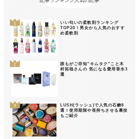
記事ランキング人気の記事
いい匂いの柔軟剤ランキング
TOP20！男女から人気のおすす
め柔軟剤
誰もがご存知”キムタク”こと木
村拓哉さんの 気になる愛用香水3
選
LUSH(ラッシュ)で人気の石鹸8
選！使用期限や長持ちさせる裏技
もご紹介