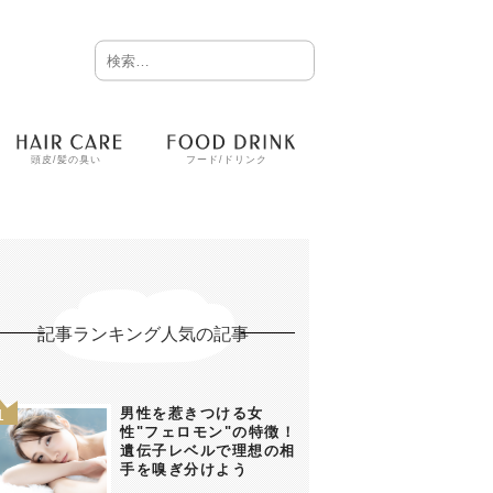
頭皮/髪の臭い
フード/ドリンク
記事ランキング人気の記事
男性を惹きつける女
性"フェロモン"の特徴！
遺伝子レベルで理想の相
手を嗅ぎ分けよう