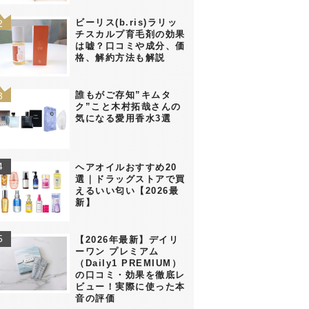
ビーリス(b.ris)ラリッ
チスカルプ育毛剤の効果
は嘘？口コミや成分、価
格、解約方法も解説
誰もがご存知”キムタ
ク”こと木村拓哉さんの
気になる愛用香水3選
ヘアオイルおすすめ20
選｜ドラッグストアで買
えるいい匂い【2026最
新】
【2026年最新】デイリ
ーワン プレミアム
（Daily1 PREMIUM）
の口コミ・効果を徹底レ
ビュー！実際に使った本
音の評価