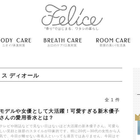
"香り"ではじまる、ワタシの暮らし
ニオイ/体臭対策
お口のケア/口臭対策
部屋の臭い/生活臭
ミス ディオール
全 1 件
モデルや女優として大活躍！可愛すぎる新木優子
さんの愛用香水とは？
テレビや雑誌などで見ない日はないほど大活躍の新木優子さん。可愛ら
しい笑顔と抜群のスタイルが印象的です。特に20代～30代の女性から人
気で、今目が離せない有名人といっても過言ではありません。今回はそ