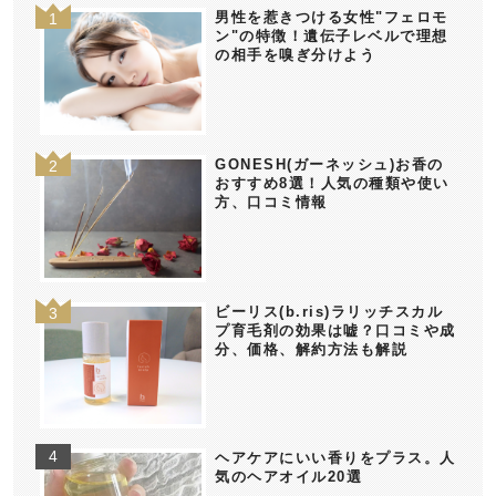
男性を惹きつける女性"フェロモ
ン"の特徴！遺伝子レベルで理想
の相手を嗅ぎ分けよう
GONESH(ガーネッシュ)お香の
おすすめ8選！人気の種類や使い
方、口コミ情報
ビーリス(b.ris)ラリッチスカル
プ育毛剤の効果は嘘？口コミや成
分、価格、解約方法も解説
ヘアケアにいい香りをプラス。人
気のヘアオイル20選