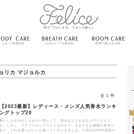
"香り"ではじまる、ワタシの暮らし
ニオイ/体臭対策
お口のケア/口臭対策
部屋の臭い/生活臭
ョリカ マジョルカ
全 1 件
【2023最新】レディース・メンズ人気香水ランキ
ングトップ20
身だしなみやおしゃれの一環として、香水はとても役立つアイテムで
す。しかし、プチプラからブランドものまで、さまざまな種類の香水が
あり、どれを選べばいいか迷ってしまいますよね。今回は2020年最新の