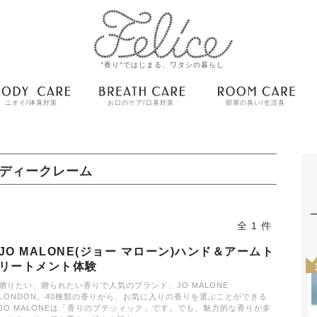
"香り"ではじまる、ワタシの暮らし
ニオイ/体臭対策
お口のケア/口臭対策
部屋の臭い/生活臭
ディークレーム
全 1 件
JO MALONE(ジョー マローン)ハンド＆アームト
リートメント体験
贈りたい、贈られたい香りで人気のブランド、JO MALONE
LONDON。40種類の香りから、お気に入りの香りを選ぶことができる
JO MALONEは「香りのブテッィック」です。でも、魅力的な香りが多