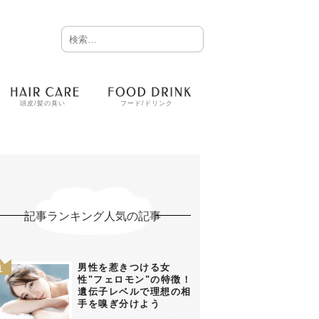
頭皮/髪の臭い
フード/ドリンク
記事ランキング人気の記事
男性を惹きつける女
性"フェロモン"の特徴！
遺伝子レベルで理想の相
手を嗅ぎ分けよう