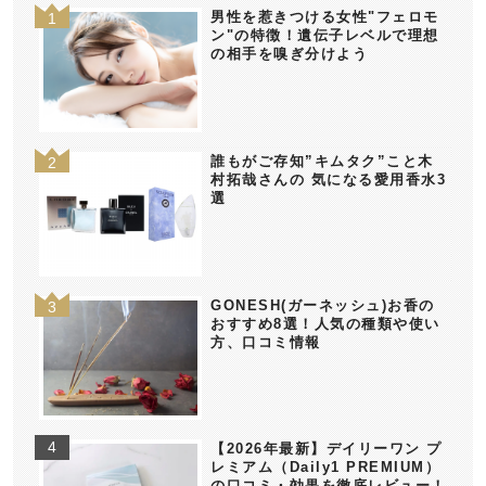
男性を惹きつける女性"フェロモ
ン"の特徴！遺伝子レベルで理想
の相手を嗅ぎ分けよう
誰もがご存知”キムタク”こと木
村拓哉さんの 気になる愛用香水3
選
GONESH(ガーネッシュ)お香の
おすすめ8選！人気の種類や使い
方、口コミ情報
【2026年最新】デイリーワン プ
レミアム（Daily1 PREMIUM）
の口コミ・効果を徹底レビュー！