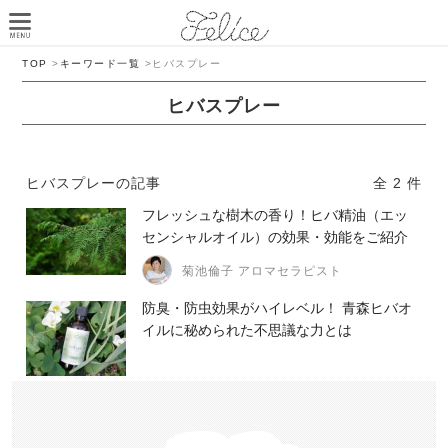
TOP
>
キーワード一覧
>
ヒバスプレー
ヒバスプレー
ヒバスプレーの記事
全 2 件
フレッシュな樹木の香り！ヒバ精油（エッ
センシャルオイル）の効果・効能をご紹介
菊池倫子 アロマセラピスト
防臭・防虫効果がハイレベル！ 青森ヒバオ
イルに秘められた不思議な力とは