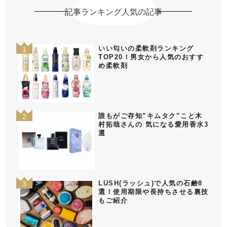
記事ランキング人気の記事
いい匂いの柔軟剤ランキング
TOP20！男女から人気のおすす
め柔軟剤
誰もがご存知”キムタク”こと木
村拓哉さんの 気になる愛用香水3
選
LUSH(ラッシュ)で人気の石鹸8
選！使用期限や長持ちさせる裏技
もご紹介