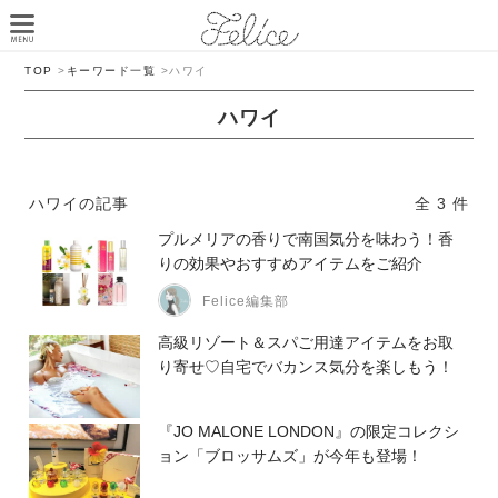
TOP
>
キーワード一覧
>
ハワイ
ハワイ
ハワイの記事
全 3 件
プルメリアの香りで南国気分を味わう！香
りの効果やおすすめアイテムをご紹介
Felice編集部
高級リゾート＆スパご用達アイテムをお取
り寄せ♡自宅でバカンス気分を楽しもう！
『JO MALONE LONDON』の限定コレクシ
ョン「ブロッサムズ」が今年も登場！