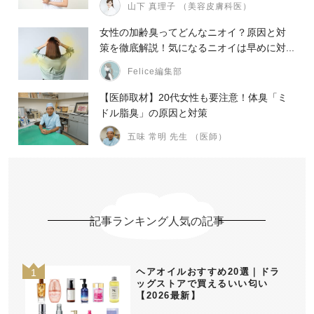
山下 真理子 （美容皮膚科医）
女性の加齢臭ってどんなニオイ？原因と対
策を徹底解説！気になるニオイは早めに対...
Felice編集部
【医師取材】20代女性も要注意！体臭「ミ
ドル脂臭」の原因と対策
五味 常明 先生 （医師）
記事ランキング人気の記事
ヘアオイルおすすめ20選｜ドラ
ッグストアで買えるいい匂い
【2026最新】