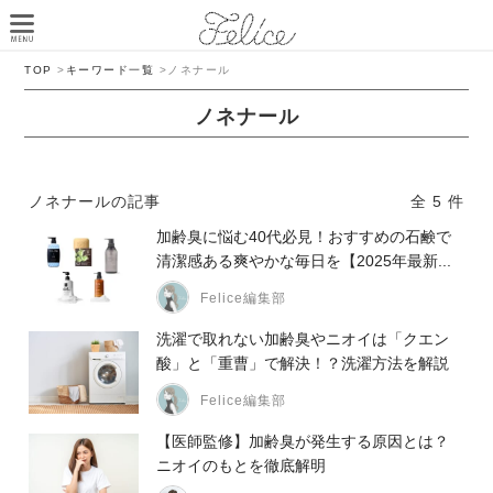
TOP
>
キーワード一覧
>
ノネナール
ノネナール
ノネナールの記事
全 5 件
加齢臭に悩む40代必見！おすすめの石鹸で
清潔感ある爽やかな毎日を【2025年最新...
Felice編集部
洗濯で取れない加齢臭やニオイは「クエン
酸」と「重曹」で解決！？洗濯方法を解説
Felice編集部
【医師監修】加齢臭が発生する原因とは？
ニオイのもとを徹底解明