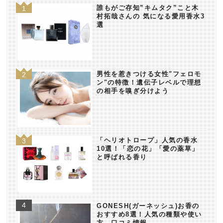
誰もがご存知”キムタク”こと木
村拓哉さんの 気になる愛用香水3
選
男性を惹きつける女性"フェロモ
ン"の特徴！遺伝子レベルで理想
の相手を嗅ぎ分けよう
「ヘリオトロープ」人気の香水
10選！「恋の花」「愛の薬草」
と呼ばれる香り
GONESH(ガーネッシュ)お香の
おすすめ8選！人気の種類や使い
方、口コミ情報